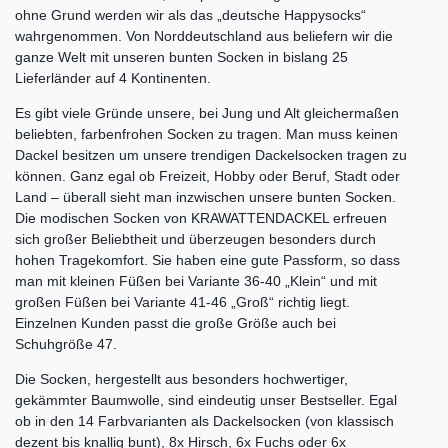
ohne Grund werden wir als das „deutsche Happysocks“
wahrgenommen. Von Norddeutschland aus beliefern wir die
ganze Welt mit unseren bunten Socken in bislang 25
Lieferländer auf 4 Kontinenten.
Es gibt viele Gründe unsere, bei Jung und Alt gleichermaßen
beliebten, farbenfrohen Socken zu tragen. Man muss keinen
Dackel besitzen um unsere trendigen Dackelsocken tragen zu
können. Ganz egal ob Freizeit, Hobby oder Beruf, Stadt oder
Land – überall sieht man inzwischen unsere bunten Socken.
Die modischen Socken von KRAWATTENDACKEL erfreuen
sich großer Beliebtheit und überzeugen besonders durch
hohen Tragekomfort. Sie haben eine gute Passform, so dass
man mit kleinen Füßen bei Variante 36-40 „Klein“ und mit
großen Füßen bei Variante 41-46 „Groß“ richtig liegt.
Einzelnen Kunden passt die große Größe auch bei
Schuhgröße 47.
Die Socken, hergestellt aus besonders hochwertiger,
gekämmter Baumwolle, sind eindeutig unser Bestseller. Egal
ob in den 14 Farbvarianten als Dackelsocken (von klassisch
dezent bis knallig bunt), 8x Hirsch, 6x Fuchs oder 6x