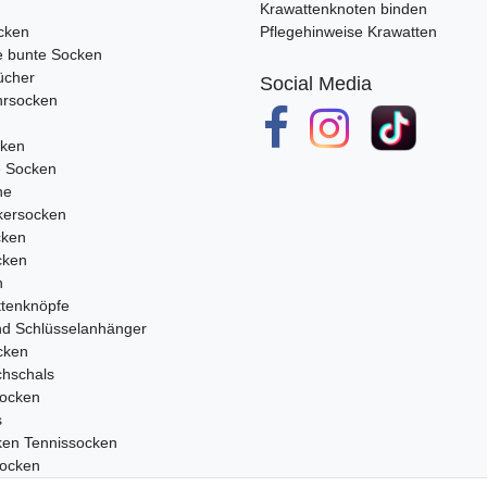
Krawattenknoten binden
cken
Pflegehinweise Krawatten
e bunte Socken
ücher
Social Media
rsocken
cken
e Socken
ne
ersocken
cken
cken
n
tenknöpfe
nd Schlüsselanhänger
cken
chschals
ocken
s
ken Tennissocken
ocken