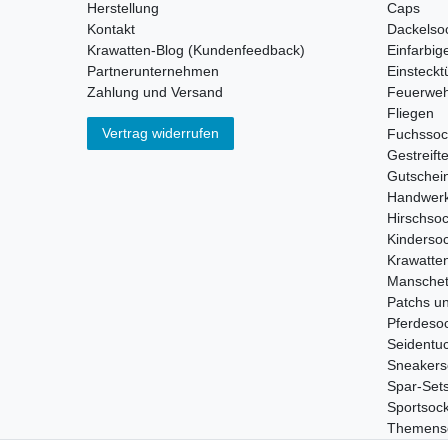
Herstellung
Caps
Kontakt
Dackelso
Krawatten-Blog (Kundenfeedback)
Einfarbig
Partnerunternehmen
Einsteckt
Zahlung und Versand
Feuerweh
Fliegen
Vertrag widerrufen
Fuchsso
Gestreift
Gutschei
Handwerk
Hirschso
Kinderso
Krawatte
Manschet
Patchs u
Pferdeso
Seidentu
Sneakers
Spar-Set
Sportsoc
Themens