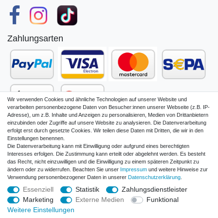
Zahlungsarten
Wir verwenden Cookies und ähnliche Technologien auf unserer Website und
verarbeiten personenbezogene Daten von Besucher:innen unserer Webseite (z.B. IP-
Adresse), um z.B. Inhalte und Anzeigen zu personalisieren, Medien von Drittanbietern
einzubinden oder Zugriffe auf unsere Website zu analysieren. Die Datenverarbeitung
erfolgt erst durch gesetzte Cookies. Wir teilen diese Daten mit Dritten, die wir in den
Einstellungen benennen.
Die Datenverarbeitung kann mit Einwilligung oder aufgrund eines berechtigten
Impressum
Daten­schutz­erklärung
Interesses erfolgen. Die Zustimmung kann erteilt oder abgelehnt werden. Es besteht
das Recht, nicht einzuwilligen und die Einwilligung zu einem späteren Zeitpunkt zu
ändern oder zu widerrufen. Beachten Sie unser
Impressum
und weitere Hinweise zur
Verwendung personenbezogener Daten in unserer
Daten­schutz­erklärung
.
AGB und Kundeninformationen
Widerrufs­recht
Essenziell
Statistik
Zahlungsdienstleister
Marketing
Externe Medien
Funktional
Vertrag widerrufen
Weitere Einstellungen