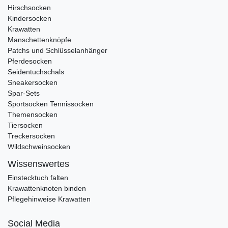
Hirschsocken
Kindersocken
Krawatten
Manschettenknöpfe
Patchs und Schlüsselanhänger
Pferdesocken
Seidentuchschals
Sneakersocken
Spar-Sets
Sportsocken Tennissocken
Themensocken
Tiersocken
Treckersocken
Wildschweinsocken
Wissenswertes
Einstecktuch falten
Krawattenknoten binden
Pflegehinweise Krawatten
Social Media