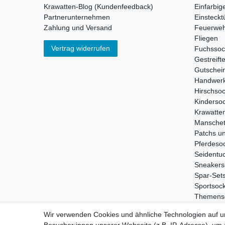
Krawatten-Blog (Kundenfeedback)
Einfarbig
Partnerunternehmen
Einsteckt
Zahlung und Versand
Feuerweh
Fliegen
Vertrag widerrufen
Fuchsso
Gestreift
Gutschei
Handwerk
Hirschso
Kinderso
Krawatte
Manschet
Patchs u
Pferdeso
Seidentu
Sneakers
Spar-Set
Sportsoc
Themens
Tiersock
Wir verwenden Cookies und ähnliche Technologien auf 
Treckers