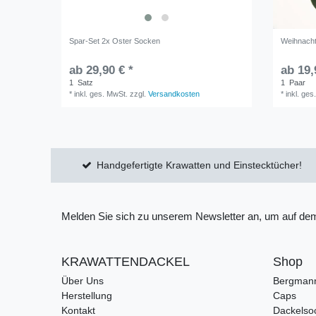
Spar-Set 2x Oster Socken
Weihnach
ab 29,90 € *
ab 19,
1
Satz
1
Paar
*
inkl. ges. MwSt.
zzgl.
Versandkosten
*
inkl. ges
Handgefertigte Krawatten und Einstecktücher!
Melden Sie sich zu unserem Newsletter an, um auf dem
KRAWATTENDACKEL
Shop
Über Uns
Bergman
Herstellung
Caps
Kontakt
Dackelso