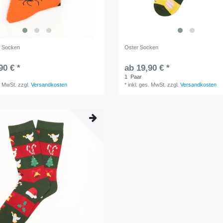
n Socken
Oster Socken
90 € *
ab 19,90 € *
1
Paar
. MwSt.
zzgl.
Versandkosten
*
inkl. ges. MwSt.
zzgl.
Versandkosten