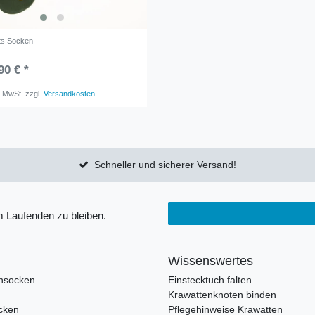
ts Socken
90 € *
. MwSt.
zzgl.
Versandkosten
Schneller und sicherer Versand!
 Laufenden zu bleiben.
Wissenswertes
nsocken
Einstecktuch falten
Krawattenknoten binden
cken
Pflegehinweise Krawatten