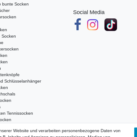
e bunte Socken
ücher
Social Media
rsocken
cken
e Socken
ne
ersocken
cken
cken
n
tenknöpfe
nd Schlüsselanhänger
cken
chschals
ocken
s
ken Tennissocken
ocken
en
unserer Website und verarbeiten personenbezogene Daten von
ocken