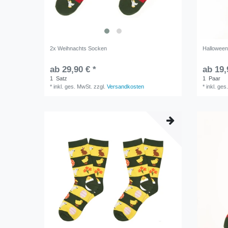
2x Weihnachts Socken
Hallowee
ab 29,90 € *
ab 19,
1
Satz
1
Paar
*
inkl. ges. MwSt.
zzgl.
Versandkosten
*
inkl. ges