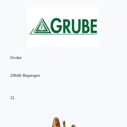
Grube
29646 Bispingen
11.