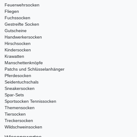
Feuerwehrsocken
Fliegen
Fuchssocken
Gestreifte Socken
Gutscheine
Handwerkersocken
Hirschsocken
Kindersocken
Krawatten
Manschettenknöpfe
Patchs und Schlüsselanhänger
Pferdesocken
Seidentuchschals
Sneakersocken
Spar-Sets
Sportsocken Tennissocken
Themensocken
Tiersocken
Treckersocken
Wildschweinsocken