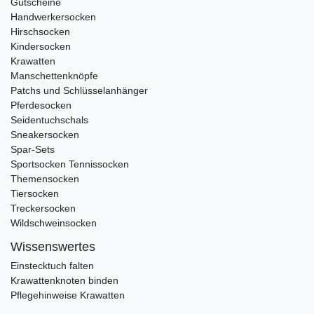
Gutscheine
Handwerkersocken
Hirschsocken
Kindersocken
Krawatten
Manschettenknöpfe
Patchs und Schlüsselanhänger
Pferdesocken
Seidentuchschals
Sneakersocken
Spar-Sets
Sportsocken Tennissocken
Themensocken
Tiersocken
Treckersocken
Wildschweinsocken
Wissenswertes
Einstecktuch falten
Krawattenknoten binden
Pflegehinweise Krawatten