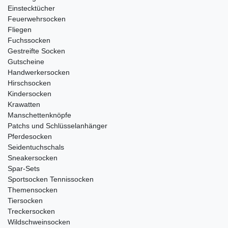
Einstecktücher
Feuerwehrsocken
Fliegen
Fuchssocken
Gestreifte Socken
Gutscheine
Handwerkersocken
Hirschsocken
Kindersocken
Krawatten
Manschettenknöpfe
Patchs und Schlüsselanhänger
Pferdesocken
Seidentuchschals
Sneakersocken
Spar-Sets
Sportsocken Tennissocken
Themensocken
Tiersocken
Treckersocken
Wildschweinsocken