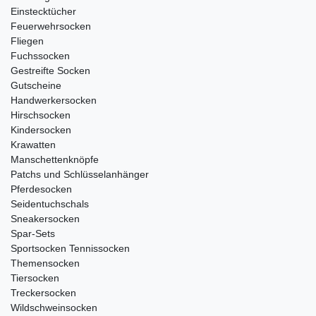
Einstecktücher
Feuerwehrsocken
Fliegen
Fuchssocken
Gestreifte Socken
Gutscheine
Handwerkersocken
Hirschsocken
Kindersocken
Krawatten
Manschettenknöpfe
Patchs und Schlüsselanhänger
Pferdesocken
Seidentuchschals
Sneakersocken
Spar-Sets
Sportsocken Tennissocken
Themensocken
Tiersocken
Treckersocken
Wildschweinsocken