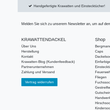
Handgefertigte Krawatten und Einstecktücher!
Melden Sie sich zu unserem Newsletter an, um auf dem
KRAWATTENDACKEL
Shop
Über Uns
Bergman
Herstellung
Caps
Kontakt
Dackelso
Krawatten-Blog (Kundenfeedback)
Einfarbig
Partnerunternehmen
Einsteckt
Zahlung und Versand
Feuerweh
Fliegen
Vertrag widerrufen
Fuchsso
Gestreift
Gutschei
Handwerk
Hirschso
Kinderso