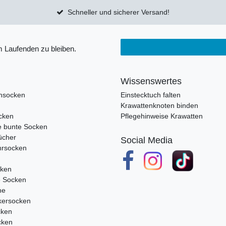
Schneller und sicherer Versand!
 Laufenden zu bleiben.
Wissenswertes
nsocken
Einstecktuch falten
Krawattenknoten binden
cken
Pflegehinweise Krawatten
e bunte Socken
ücher
Social Media
rsocken
cken
e Socken
ne
ersocken
cken
cken