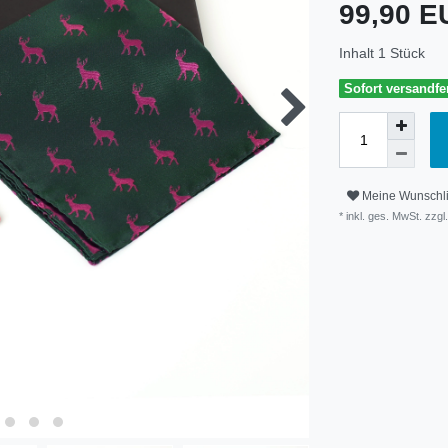
99,90 
Inhalt
1
Stück
Sofort versandfer
Meine Wunschli
* inkl. ges. MwSt. zzgl.