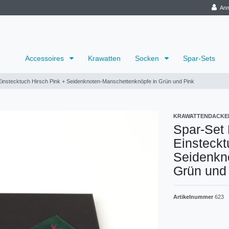
Anm
Accessoires
Krawatten
Socken
Spar-Sets
 Einstecktuch Hirsch Pink + Seidenknoten-Manschettenknöpfe in Grün und Pink
KRAWATTENDACKE
Spar-Set 
Einsteckt
Seidenkn
Grün und
Artikelnummer
623