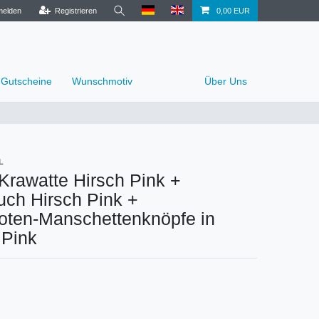
elden
Registrieren
0,00 EUR
Gutscheine
Wunschmotiv
Über Uns
L
Krawatte Hirsch Pink +
uch Hirsch Pink +
oten-Manschettenknöpfe in
 Pink