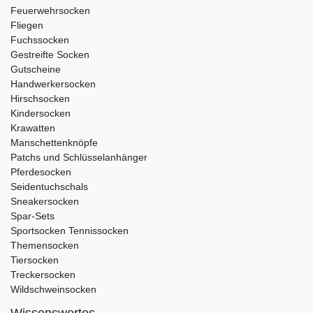
Feuerwehrsocken
Fliegen
Fuchssocken
Gestreifte Socken
Gutscheine
Handwerkersocken
Hirschsocken
Kindersocken
Krawatten
Manschettenknöpfe
Patchs und Schlüsselanhänger
Pferdesocken
Seidentuchschals
Sneakersocken
Spar-Sets
Sportsocken Tennissocken
Themensocken
Tiersocken
Treckersocken
Wildschweinsocken
Wissenswertes