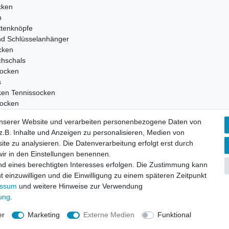
cken
n
tenknöpfe
nd Schlüsselanhänger
cken
chschals
ocken
s
ken Tennissocken
ocken
en
unserer Website und verarbeiten personenbezogene Daten von
ocken
.B. Inhalte und Anzeigen zu personalisieren, Medien von
einsocken
ite zu analysieren. Die Datenverarbeitung erfolgt erst durch
 wir in den Einstellungen benennen.
nd eines berechtigten Interesses erfolgen. Die Zustimmung kann
t einzuwilligen und die Einwilligung zu einem späteren Zeitpunkt
hutz­erklärung
AGB und Kundeninformationen
Widerrufs­recht
essum
und weitere Hinweise zur Verwendung
rung
.
er
Marketing
Externe Medien
Funktional
© Copyright 2026 | Alle Rechte vorbehalten.