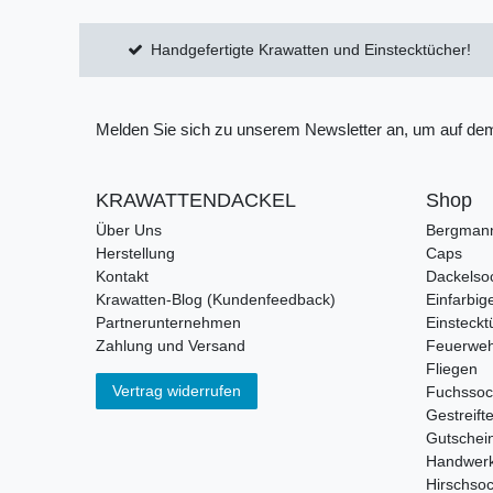
Handgefertigte Krawatten und Einstecktücher!
Melden Sie sich zu unserem Newsletter an, um auf dem
KRAWATTENDACKEL
Shop
Über Uns
Bergman
Herstellung
Caps
Kontakt
Dackelso
Krawatten-Blog (Kundenfeedback)
Einfarbig
Partnerunternehmen
Einsteckt
Zahlung und Versand
Feuerweh
Fliegen
Vertrag widerrufen
Fuchsso
Gestreift
Gutschei
Handwerk
Hirschso