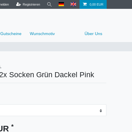
elden
Registrieren
0,00 EUR
Gutscheine
Wunschmotiv
Über Uns
L
 2x Socken Grün Dackel Pink
*
EUR