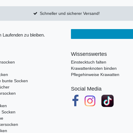
Schneller und sicherer Versand!
 Laufenden zu bleiben.
Wissenswertes
nsocken
Einstecktuch falten
Krawattenknoten binden
cken
Pflegehinweise Krawatten
e bunte Socken
ücher
Social Media
rsocken
cken
e Socken
ne
ersocken
cken