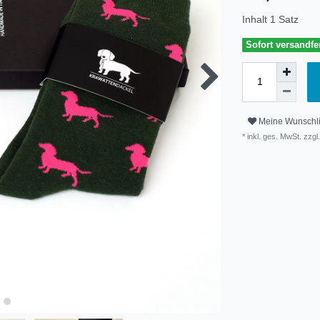
Inhalt
1
Satz
Sofort versandfer
Meine Wunschli
* inkl. ges. MwSt. zzgl.