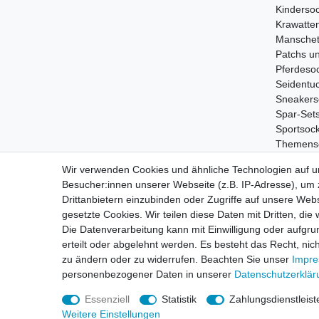
Kinderso
Krawatte
Manschet
Patchs u
Pferdeso
Seidentu
Sneakers
Spar-Set
Sportsoc
Themens
Tiersock
Wir verwenden Cookies und ähnliche Technologien auf 
Treckers
Besucher:innen unserer Webseite (z.B. IP-Adresse), um z
Wildschw
Drittanbietern einzubinden oder Zugriffe auf unsere Webs
gesetzte Cookies. Wir teilen diese Daten mit Dritten, die
Die Datenverarbeitung kann mit Einwilligung oder aufgru
erteilt oder abgelehnt werden. Es besteht das Recht, nich
Impressum
Daten­sc
zu ändern oder zu widerrufen. Beachten Sie unser
Impr
personenbezogener Daten in unserer
Daten­schutz­erklä
Essenziell
Statistik
Zahlungsdienstleist
Weitere Einstellungen