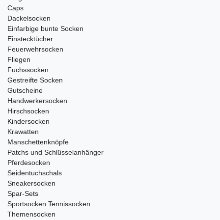
Caps
Dackelsocken
Einfarbige bunte Socken
Einstecktücher
Feuerwehrsocken
Fliegen
Fuchssocken
Gestreifte Socken
Gutscheine
Handwerkersocken
Hirschsocken
Kindersocken
Krawatten
Manschettenknöpfe
Patchs und Schlüsselanhänger
Pferdesocken
Seidentuchschals
Sneakersocken
Spar-Sets
Sportsocken Tennissocken
Themensocken