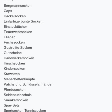
Bergmannsocken
Caps
Dackelsocken
Einfarbige bunte Socken
Einstecktücher
Feuerwehrsocken
Fliegen
Fuchssocken
Gestreifte Socken
Gutscheine
Handwerkersocken
Hirschsocken
Kindersocken
Krawatten
Manschettenknöpfe
Patchs und Schlüsselanhänger
Pferdesocken
Seidentuchschals
Sneakersocken
Spar-Sets
Sportsocken Tennissocken