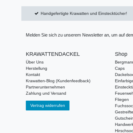
Handgefertigte Krawatten und Einstecktücher!
Melden Sie sich zu unserem Newsletter an, um auf dem
KRAWATTENDACKEL
Shop
Über Uns
Bergman
Herstellung
Caps
Kontakt
Dackelso
Krawatten-Blog (Kundenfeedback)
Einfarbig
Partnerunternehmen
Einsteckt
Zahlung und Versand
Feuerweh
Fliegen
Vertrag widerrufen
Fuchsso
Gestreift
Gutschei
Handwerk
Hirschso