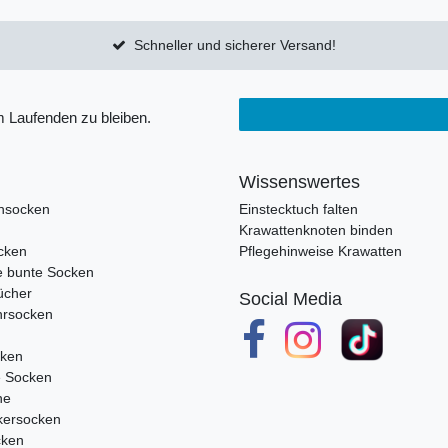
Schneller und sicherer Versand!
 Laufenden zu bleiben.
Wissenswertes
nsocken
Einstecktuch falten
Krawattenknoten binden
cken
Pflegehinweise Krawatten
e bunte Socken
ücher
Social Media
rsocken
cken
e Socken
ne
ersocken
cken