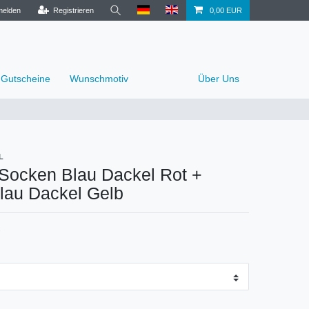
elden
Registrieren
0,00 EUR
Gutscheine
Wunschmotiv
Über Uns
L
 Socken Blau Dackel Rot +
lau Dackel Gelb