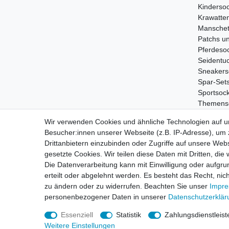
Kinderso
Krawatte
Manschet
Patchs u
Pferdeso
Seidentu
Sneakers
Spar-Set
Sportsoc
Themens
Tiersock
Wir verwenden Cookies und ähnliche Technologien auf 
Treckers
Besucher:innen unserer Webseite (z.B. IP-Adresse), um z
Wildschw
Drittanbietern einzubinden oder Zugriffe auf unsere Webs
gesetzte Cookies. Wir teilen diese Daten mit Dritten, die
Die Datenverarbeitung kann mit Einwilligung oder aufgru
erteilt oder abgelehnt werden. Es besteht das Recht, nich
Impressum
Daten­sc
zu ändern oder zu widerrufen. Beachten Sie unser
Impr
personenbezogener Daten in unserer
Daten­schutz­erklä
Essenziell
Statistik
Zahlungsdienstleist
Weitere Einstellungen