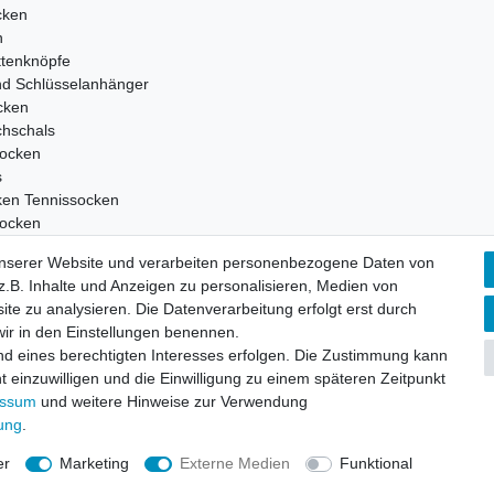
cken
n
tenknöpfe
nd Schlüsselanhänger
cken
chschals
ocken
s
ken Tennissocken
ocken
en
unserer Website und verarbeiten personenbezogene Daten von
ocken
.B. Inhalte und Anzeigen zu personalisieren, Medien von
einsocken
ite zu analysieren. Die Datenverarbeitung erfolgt erst durch
 wir in den Einstellungen benennen.
nd eines berechtigten Interesses erfolgen. Die Zustimmung kann
t einzuwilligen und die Einwilligung zu einem späteren Zeitpunkt
hutz­erklärung
AGB und Kundeninformationen
Widerrufs­recht
essum
und weitere Hinweise zur Verwendung
rung
.
er
Marketing
Externe Medien
Funktional
© Copyright 2026 | Alle Rechte vorbehalten.