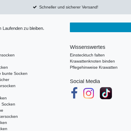
Schneller und sicherer Versand!
 Laufenden zu bleiben.
Wissenswertes
nsocken
Einstecktuch falten
Krawattenknoten binden
cken
Pflegehinweise Krawatten
e bunte Socken
ücher
Social Media
rsocken
cken
e Socken
ne
ersocken
cken
cken