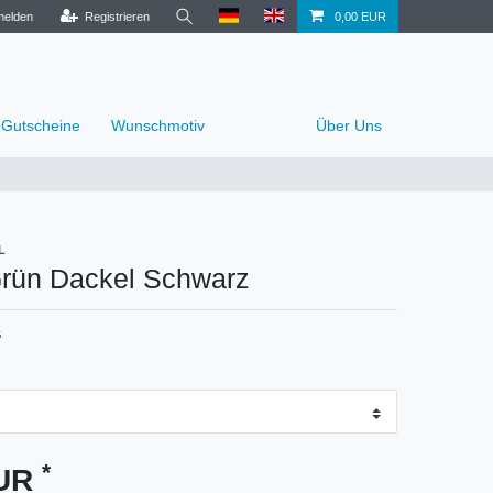
elden
Registrieren
0,00 EUR
Gutscheine
Wunschmotiv
Über Uns
L
rün Dackel Schwarz
G
*
EUR