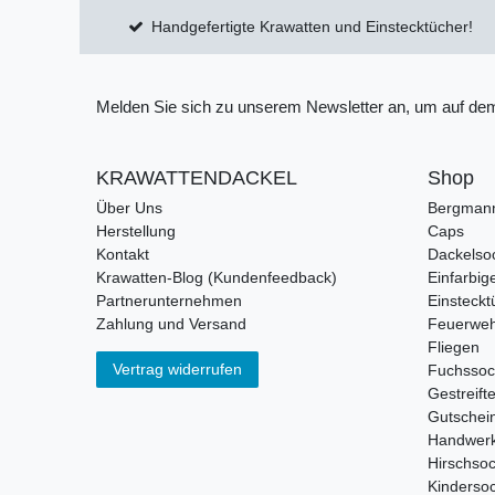
Handgefertigte Krawatten und Einstecktücher!
Melden Sie sich zu unserem Newsletter an, um auf dem
KRAWATTENDACKEL
Shop
Über Uns
Bergman
Herstellung
Caps
Kontakt
Dackelso
Krawatten-Blog (Kundenfeedback)
Einfarbig
Partnerunternehmen
Einsteckt
Zahlung und Versand
Feuerweh
Fliegen
Vertrag widerrufen
Fuchsso
Gestreift
Gutschei
Handwerk
Hirschso
Kinderso