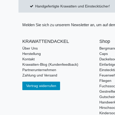
Handgefertigte Krawatten und Einstecktücher!
Melden Sie sich zu unserem Newsletter an, um auf dem
KRAWATTENDACKEL
Shop
Über Uns
Bergman
Herstellung
Caps
Kontakt
Dackelso
Krawatten-Blog (Kundenfeedback)
Einfarbig
Partnerunternehmen
Einsteckt
Zahlung und Versand
Feuerweh
Fliegen
Vertrag widerrufen
Fuchsso
Gestreift
Gutschei
Handwerk
Hirschso
Kinderso