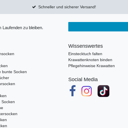
Schneller und sicherer Versand!
 Laufenden zu bleiben.
Wissenswertes
nsocken
Einstecktuch falten
Krawattenknoten binden
cken
Pflegehinweise Krawatten
e bunte Socken
ücher
Social Media
rsocken
cken
e Socken
ne
ersocken
cken
cken