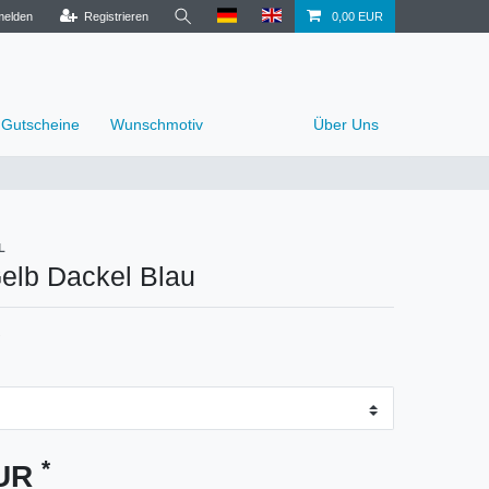
elden
Registrieren
0,00 EUR
Gutscheine
Wunschmotiv
Über Uns
L
elb Dackel Blau
*
EUR