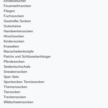
Einstecktücher
Feuerwehrsocken
Fliegen
Fuchssocken
Gestreifte Socken
Gutscheine
Handwerkersocken
Hirschsocken
Kindersocken
Krawatten
Manschettenknöpfe
Patchs und Schlüsselanhänger
Pferdesocken
Seidentuchschals
Sneakersocken
Spar-Sets
Sportsocken Tennissocken
Themensocken
Tiersocken
Treckersocken
Wildschweinsocken