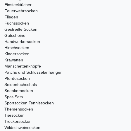
Einstecktücher
Feuerwehrsocken
Fliegen
Fuchssocken
Gestreifte Socken
Gutscheine
Handwerkersocken
Hirschsocken
Kindersocken
Krawatten
Manschettenknöpfe
Patchs und Schlüsselanhänger
Pferdesocken
Seidentuchschals
Sneakersocken
Spar-Sets
Sportsocken Tennissocken
Themensocken
Tiersocken
Treckersocken
Wildschweinsocken