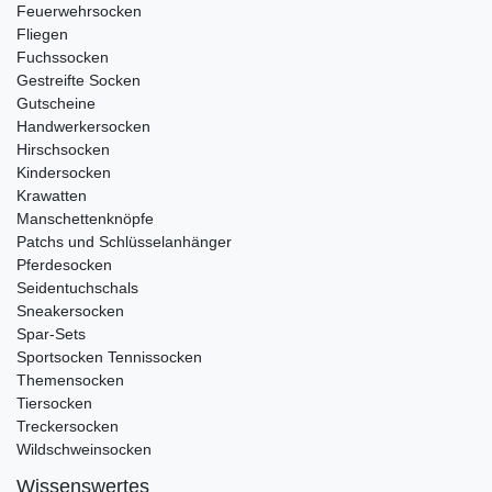
Feuerwehrsocken
Fliegen
Fuchssocken
Gestreifte Socken
Gutscheine
Handwerkersocken
Hirschsocken
Kindersocken
Krawatten
Manschettenknöpfe
Patchs und Schlüsselanhänger
Pferdesocken
Seidentuchschals
Sneakersocken
Spar-Sets
Sportsocken Tennissocken
Themensocken
Tiersocken
Treckersocken
Wildschweinsocken
Wissenswertes