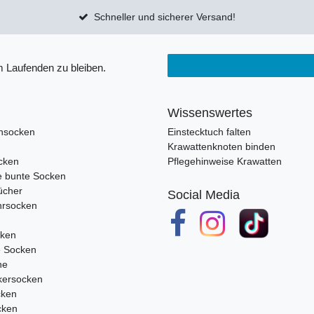
Schneller und sicherer Versand!
 Laufenden zu bleiben.
Wissenswertes
nsocken
Einstecktuch falten
Krawattenknoten binden
cken
Pflegehinweise Krawatten
e bunte Socken
ücher
Social Media
rsocken
cken
e Socken
ne
ersocken
cken
cken