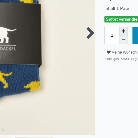
Inhalt
1
Paar
Sofort versandfer
Meine Wunschli
* inkl. ges. MwSt. zzgl.