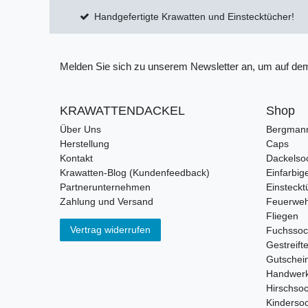
Handgefertigte Krawatten und Einstecktücher!
Melden Sie sich zu unserem Newsletter an, um auf dem
KRAWATTENDACKEL
Shop
Über Uns
Bergman
Herstellung
Caps
Kontakt
Dackelso
Krawatten-Blog (Kundenfeedback)
Einfarbig
Partnerunternehmen
Einsteckt
Zahlung und Versand
Feuerweh
Fliegen
Vertrag widerrufen
Fuchsso
Gestreift
Gutschei
Handwerk
Hirschso
Kinderso