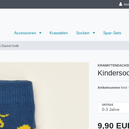
Anm
Accessoires
Krawatten
Socken
Spar-Sets
u Dackel Gelb
KRAWATTENDACKE
Kinderso
Artikelnummer
Kind 
GRÖSSE
9,90 E