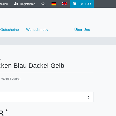
elden
Registrieren
0,00 EUR
Gutscheine
Wunschmotiv
Über Uns
L
cken Blau Dackel Gelb
- 409 (0-3 Jahre)
*
UR