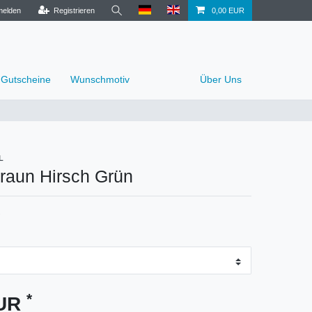
elden
Registrieren
0,00 EUR
Gutscheine
Wunschmotiv
Über Uns
L
raun Hirsch Grün
*
EUR