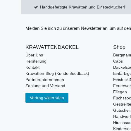
Handgefertigte Krawatten und Einstecktücher!
Melden Sie sich zu unserem Newsletter an, um auf dem
KRAWATTENDACKEL
Shop
Über Uns
Bergman
Herstellung
Caps
Kontakt
Dackelso
Krawatten-Blog (Kundenfeedback)
Einfarbig
Partnerunternehmen
Einsteckt
Zahlung und Versand
Feuerweh
Fliegen
Vertrag widerrufen
Fuchsso
Gestreift
Gutschei
Handwerk
Hirschso
Kinderso