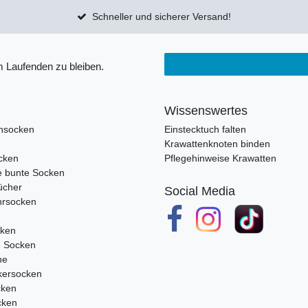
Schneller und sicherer Versand!
 Laufenden zu bleiben.
Wissenswertes
nsocken
Einstecktuch falten
Krawattenknoten binden
cken
Pflegehinweise Krawatten
e bunte Socken
ücher
Social Media
rsocken
cken
e Socken
ne
ersocken
cken
cken