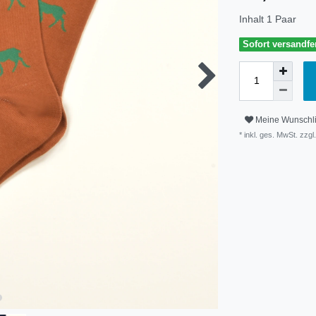
Inhalt
1
Paar
Sofort versandfer
Meine Wunschli
* inkl. ges. MwSt. zzgl.