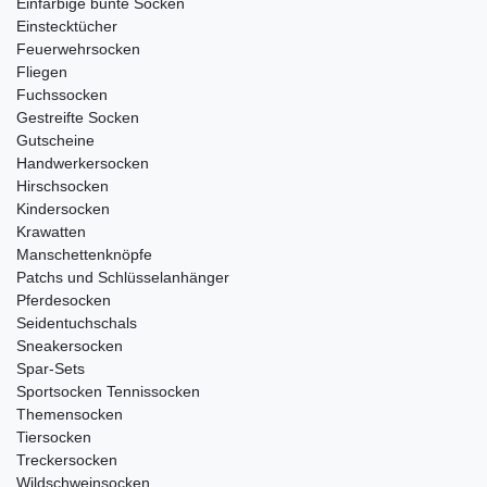
Einfarbige bunte Socken
Einstecktücher
Feuerwehrsocken
Fliegen
Fuchssocken
Gestreifte Socken
Gutscheine
Handwerkersocken
Hirschsocken
Kindersocken
Krawatten
Manschettenknöpfe
Patchs und Schlüsselanhänger
Pferdesocken
Seidentuchschals
Sneakersocken
Spar-Sets
Sportsocken Tennissocken
Themensocken
Tiersocken
Treckersocken
Wildschweinsocken