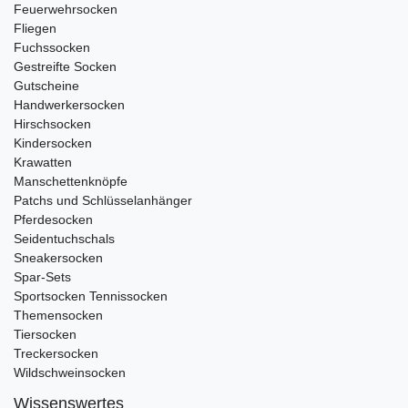
Feuerwehrsocken
Fliegen
Fuchssocken
Gestreifte Socken
Gutscheine
Handwerkersocken
Hirschsocken
Kindersocken
Krawatten
Manschettenknöpfe
Patchs und Schlüsselanhänger
Pferdesocken
Seidentuchschals
Sneakersocken
Spar-Sets
Sportsocken Tennissocken
Themensocken
Tiersocken
Treckersocken
Wildschweinsocken
Wissenswertes