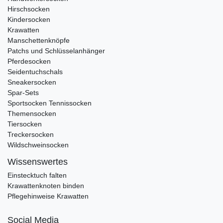
Hirschsocken
Kindersocken
Krawatten
Manschettenknöpfe
Patchs und Schlüsselanhänger
Pferdesocken
Seidentuchschals
Sneakersocken
Spar-Sets
Sportsocken Tennissocken
Themensocken
Tiersocken
Treckersocken
Wildschweinsocken
Wissenswertes
Einstecktuch falten
Krawattenknoten binden
Pflegehinweise Krawatten
Social Media